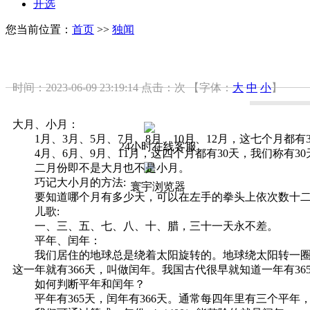
开选
您当前位置：
首页
>>
独闻
时间：2023-06-09 23:19:14
点击：
次
【字体：
大
中
小
】
大月、小月：
1月、3月、5月、7月、8月、10月、12月，这七个月都有
24小时在线客服
4月、6月、9月、11月，这四个月都有30天，我们称有3
二月份即不是大月也不是小月。
巧记大小月的方法:
寰宇浏览器
要知道哪个月有多少天，可以在左手的拳头上依次数十二个
儿歌:
一、三、五、七、八、十、腊，三十一天永不差。
平年、闰年：
我们居住的地球总是绕着太阳旋转的。地球绕太阳转一圈需要3
这一年就有366天，叫做闰年。我国古代很早就知道一年有365
如何判断平年和闰年？
平年有365天，闰年有366天。通常每四年里有三个平年，