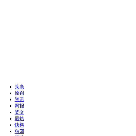
头条
原创
资讯
网报
奖文
最热
快料
独闻